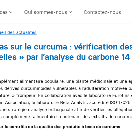
ices
Qui sommes-nous
Contactez-nous
eil des actualités
s sur le curcuma : vérification des
elles » par l’analyse du carbone 1
lément alimentaire populaire, une plante médicinale et une ép
s dérivés curcuminoïdes vulnérables à l’adultération motivée 
aturel » trompeur.
En collaboration avec le laboratoire Eurofins 
in Association, le laboratoire Beta Analytic accrédité ISO 170
une stratégie d’analyse orthogonale afin de vérifier les allégati
es compléments alimentaires contenant des extraits de curcum
r le contrôle de la qualité des produits à base de curcuma