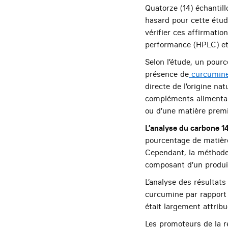
Quatorze (14) échanti
hasard pour cette étude
vérifier ces affirmati
performance (HPLC) e
Selon l’étude, un pour
présence de
curcumin
directe de l’origine n
compléments alimentair
ou d’une matière premi
L’analyse du carbone 1
pourcentage de matièr
Cependant, la méthode 
composant d’un produit
L’analyse des résultat
curcumine par rapport
était largement attrib
Les promoteurs de la r