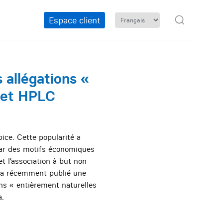
Espace client
 allégations «
4 et HPLC
ice. Cette popularité a
par des motifs économiques
et l’association à but non
25 a récemment publié une
ons « entièrement naturelles
a.