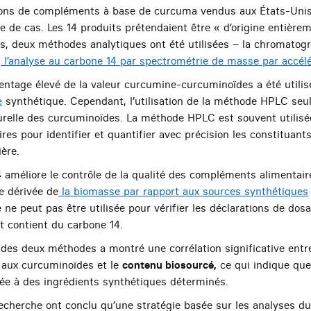
llons de compléments à base de curcuma vendus aux États-Unis
 de cas. Les 14 produits prétendaient être « d’origine entièrem
ons, deux méthodes analytiques ont été utilisées – la chromatogr
t
l’analyse au carbone 14 par spectrométrie de masse par accél
centage élevé de la valeur curcumine-curcuminoïdes a été utili
e
synthétique. Cependant, l’utilisation de la méthode HPLC seul
aturelle des curcuminoïdes. La méthode HPLC est souvent utilisé
es pour identifier et quantifier avec précision les constituants
ère.
4
améliore le contrôle de la qualité des compléments alimentair
e dérivée de
la biomasse par rapport aux sources synthétiques
ne peut pas être utilisée pour vérifier les déclarations de dos
 contient du carbone 14.
s des deux méthodes a montré une corrélation significative entr
 aux curcuminoïdes et le
contenu biosourcé,
ce qui indique que
uée à des ingrédients synthétiques déterminés.
echerche ont conclu qu’une stratégie basée sur les analyses d