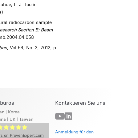
hue, L. J. Toolin.
s)
ural radiocarbon sample
esearch Section B: Beam
imb.2004.04.058
bon
, Vol 54, No. 2, 2012, p.
sbüros
Kontaktieren Sie uns
an
|
Korea
ina
|
UK
|
Taiwan
Anmeldung für den
s on ProvenExpert.com