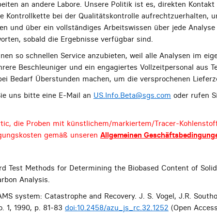
eiten an andere Labore. Unsere Politik ist es, direkten Kontak
ge Kontrollkette bei der Qualitätskontrolle aufrechtzuerhalten,
n und über ein vollständiges Arbeitswissen über jede Analyse
rten, sobald die Ergebnisse verfügbar sind.
einen so schnellen Service anzubieten, weil alle Analysen im e
rere Beschleuniger und ein engagiertes Vollzeitpersonal aus T
 bei Bedarf Überstunden machen, um die versprochenen Lieferze
ie uns bitte eine E-Mail an
US.Info.Beta@sgs.com
oder rufen Si
tic, die Proben mit künstlichem/markiertem/Tracer-Kohlenstoff
igungskosten gemäß unseren
Allgemeinen Geschäftsbedingung
d Test Methods for Determining the Biobased Content of Solid
rbon Analysis.
MS system: Catastrophe and Recovery. J. S. Vogel, J.R. Southo
o. 1, 1990, p. 81-83
doi:10.2458/azu_js_rc.32.1252
(Open Access