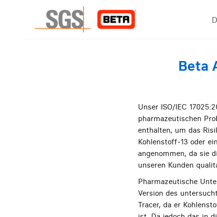
D
Beta 
Unser ISO/IEC 17025:201
pharmazeutischen Probe
enthalten, um das Risi
Kohlenstoff-13 oder ei
angenommen, da sie die
unseren Kunden qualita
Pharmazeutische Unter
Version des untersuch
Tracer, da er Kohlenst
ist. Da jedoch das in 