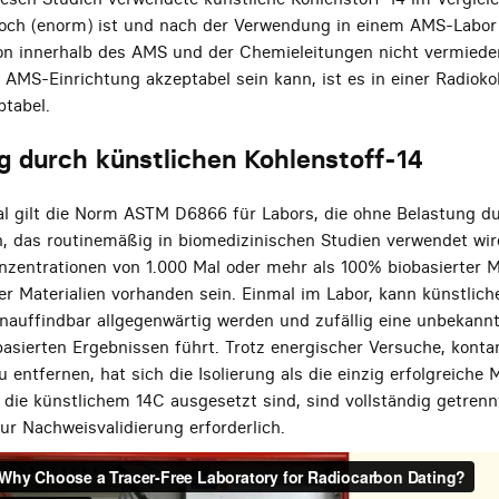
h (enorm) ist und nach der Verwendung in einem AMS-Labor a
on innerhalb des AMS und der Chemieleitungen nicht vermiede
 AMS-Einrichtung akzeptabel sein kann, ist es in einer Radiok
ptabel.
g durch künstlichen Kohlenstoff-14
al gilt die Norm ASTM D6866 für Labors, die ohne Belastung d
n, das routinemäßig in biomedizinischen Studien verwendet wird
nzentrationen von 1.000 Mal oder mehr als 100% biobasierter M
er Materialien vorhanden sein. Einmal im Labor, kann künstlich
nauffindbar allgegenwärtig werden und zufällig eine unbekann
asierten Ergebnissen führt. Trotz energischer Versuche, konta
 entfernen, hat sich die Isolierung als die einzig erfolgreich
 die künstlichem 14C ausgesetzt sind, sind vollständig getre
 Nachweisvalidierung erforderlich.