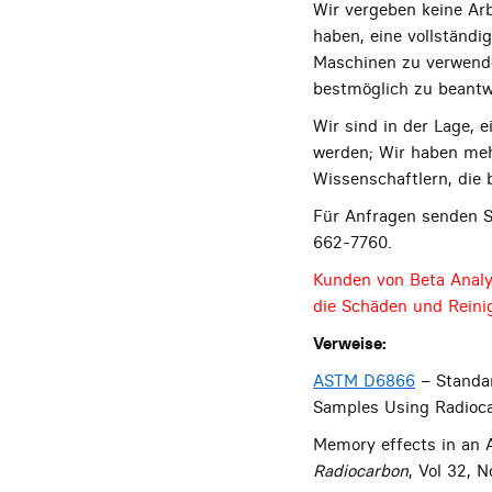
Wir vergeben keine Arb
haben, eine vollständi
Maschinen zu verwende
bestmöglich zu beantwo
Wir sind in der Lage, 
werden; Wir haben meh
Wissenschaftlern, die
Für Anfragen senden S
662-7760.
Kunden von Beta Analy
die Schäden und Rein
Verweise:
ASTM D6866
– Standar
Samples Using Radioca
Memory effects in an A
Radiocarbon
, Vol 32, N