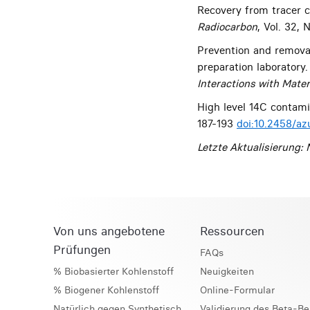
Recovery from tracer co
Radiocarbon
, Vol. 32, 
Prevention and remova
preparation laboratory.
Interactions with Mate
High level 14C contami
187-193
doi:10.2458/az
Letzte Aktualisierung
Von uns angebotene
Ressourcen
Prüfungen
FAQs
% Biobasierter Kohlenstoff
Neuigkeiten
% Biogener Kohlenstoff
Online-Formular
Natürlich gegen Synthetisch
Validierung des Beta-Be