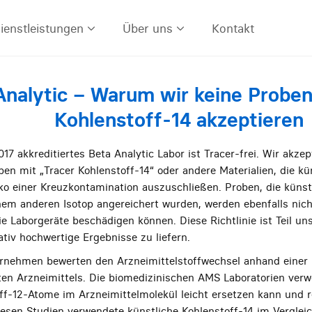
ienstleistungen
Über uns
Kontakt
Analytic – Warum wir keine Proben
Kohlenstoff-14 akzeptieren
7 akkreditiertes Beta Analytic Labor ist Tracer-frei. Wir akzep
n mit „Tracer Kohlenstoff-14“ oder andere Materialien, die kü
ko einer Kreuzkontamination auszuschließen. Proben, die künstl
nem anderen Isotop angereichert wurden, werden ebenfalls nich
 Laborgeräte beschädigen können. Diese Richtlinie ist Teil uns
tiv hochwertige Ergebnisse zu liefern.
nehmen bewerten den Arzneimittelstoffwechsel anhand einer r
ten Arzneimittels. Die biomedizinischen AMS Laboratorien verw
off-12-Atome im Arzneimittelmolekül leicht ersetzen kann und 
diesen Studien verwendete künstliche Kohlenstoff-14 im Verglei