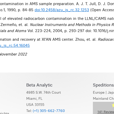
ntamination in AMS sample preparation. A. J. T. Jull, D. J. Dona
No.1, 1990, p. 84-85
doi:10.2458/azu_js_rc.32.1253
(Open Acces
l of elevated radiocarbon contamination in the LLNL/CAMS nat
 Zermeño, et. al.
Nuclear Instruments and Methods in Physics R
rials and Atoms
Vol. 223-224, 2004, p. 293-297 doi: 10.1016/j.n
nation and recovery at XI’AN AMS center. Zhou, et. al.
Radiocar
u_js_rc.54.16045
: November 2022
Beta Analytic
Spedition
4985 S.W. 74th Court
Europe
|
Jap
Miami, FL
Mainland Ch
USA 33155
Tel:
(+1) 305-662-7760
141
Review
richts