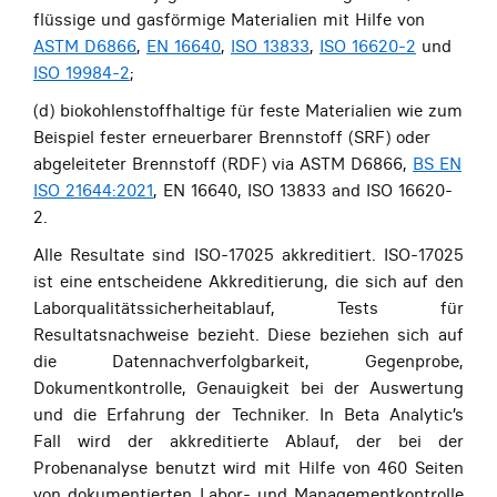
flüssige und gasförmige Materialien mit Hilfe von
ASTM D6866
,
EN 16640
,
ISO 13833
,
ISO 16620-2
und
ISO 19984-2
;
(d) biokohlenstoffhaltige für feste Materialien wie zum
Beispiel fester erneuerbarer Brennstoff (SRF) oder
abgeleiteter Brennstoff (RDF) via ASTM D6866,
BS EN
ISO 21644:2021
, EN 16640, ISO 13833 and ISO 16620-
2.
Alle Resultate sind ISO-17025 akkreditiert. ISO-17025
ist eine entscheidene Akkreditierung, die sich auf den
Laborqualitätssicherheitablauf, Tests für
Resultatsnachweise bezieht. Diese beziehen sich auf
die Datennachverfolgbarkeit, Gegenprobe,
Dokumentkontrolle, Genauigkeit bei der Auswertung
und die Erfahrung der Techniker. In Beta Analytic’s
Fall wird der akkreditierte Ablauf, der bei der
Probenanalyse benutzt wird mit Hilfe von 460 Seiten
von dokumentierten Labor- und Managementkontrolle