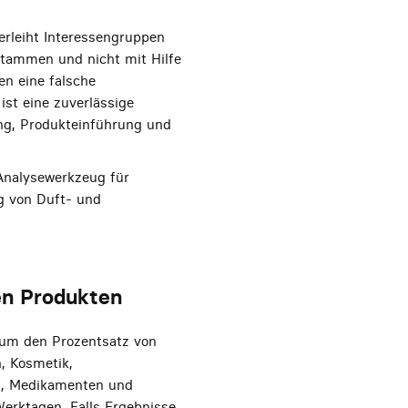
erleiht Interessengruppen
 stammen und nicht mit Hilfe
en eine falsche
ist eine zuverlässige
ng, Produkteinführung und
 Analysewerkzeug für
ng von Duft- und
en Produkten
, um den Prozentsatz von
, Kosmetik,
n, Medikamenten und
Werktagen. Falls Ergebnisse