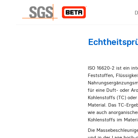
D
Echtheitspr
ISO 16620-2 ist ein in
Feststoffen, Flüssigke
Nahrungsergänzungsmit
für eine Duft- oder Ar
Kohlenstoffs (TC) ode
Material. Das TC-Ergeb
wie auch anorganische
Kohlenstoffs im Materi
Die Massebeschleunige
und in der Lage hoch-p