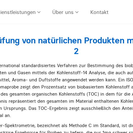
ienstleistungen
Über uns
Kontakt
üfung von natürlichen Produkten m
2
ternational standardisiertes Verfahren zur Bestimmung des biob
iten und Gasen mittels der Kohlenstoff-14 Analyse, die auch au
tel, Aroma- und Duftstoffe angewendet werden kann. Ein ISO
omaprobe zeigt den Prozentsatz von biobasiertem Kohlenstoff 
r des gesamten organischen Kohlenstoffs (TOC) in dem für die
nis repräsentiert den gesamten im Material enthaltenen Kohlen
n Ursprungs. Das TOC-Ergebnis zeigt ausschließlich den Antei
al an.
r-Spektrometrie, bezeichnet als Methode C im Standard, ist d
räzise Ergebnisse für Proben zu liefern, die nur 1mg schwer si