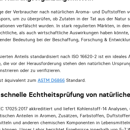
ge der Verbraucher nach natürlichen Aroma- und Duftstoffen v
sporn, um zu überprüfen, ob Zutaten in der Tat aus der Natur
ationen verfälscht wurden. In stark regulierten Märkten, in den
echtliche, als auch wirtschaftliche Auswirkungen haben könnte, 
ender Bedeutung bei der Beschaffung, Forschung & Entwicklu
ierten Anteils standardisiert nach ISO 16620-2 ist ein ideales
ie, die vor der Herausforderung stehen den natürlichen Urspru
trieren oder zu verifizieren.
ist äquivalent zum
ASTM D6866
Standard.
 schnelle Echtheitsprüfung von natürlich
IEC 17025:2017 akkreditiert und liefert Kohlenstoff-14 Analysen
tischen Anteilen in Aromen, Zusätzen, Farbstoffen, Duftstoffen
tteln und anderen chemischen Komponenten in Lebensmittel
 können. Unser Labor berichtet Ergebnisse innerhalb von 5-7 