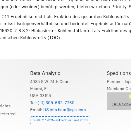
gen (oder weniger) benötigt werden, bieten wir einen Priority-S
t C14 Ergebnisse nicht als Fraktion des gesamten Kohlenstoffs
r misst Isotopenverhältnisse und berichtet Ergebnisse für na
16620-2 8.3.2: Biobasierter Kohlenstoffanteil als Fraktion des
anischen Kohlenstoffs (TOC).
Beta Analytic
Spedition
4985 S.W. 74th Court
Europe
|
Jap
Miami, FL
Mainland Ch
USA 33155
Tel:
(+1) 305-662-7760
141
Review
richts
Email:
US.info.beta@sgs.com
referred-
S
ISO/IEC 17025-akkreditiert seit 2008