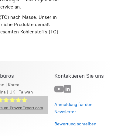
ervice an.
 (TC) nach Masse. Unser in
türliche Produkte gemäß
 gesamten Kohlenstoffs (TC)
sbüros
Kontaktieren Sie uns
an
|
Korea
ina
|
UK
|
Taiwan
Anmeldung für den
s on ProvenExpert.com
Newsletter
GS Beta
Bewertung schreiben