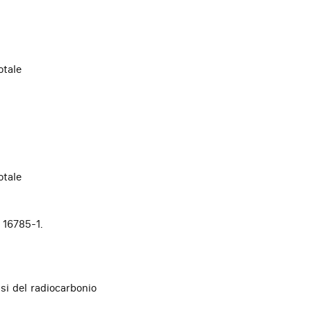
otale
otale
 16785-1.
si del radiocarbonio