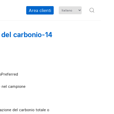
Area clienti
i del carbonio-14
oPreferred
e nel campione
azione del carbonio totale o