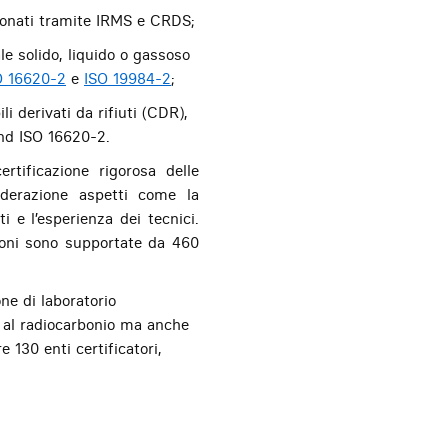
arbonati tramite IRMS e CRDS;
le solido, liquido o gassoso
O 16620-2
e
ISO 19984-2
;
i derivati da rifiuti (CDR),
nd ISO 16620-2.
rtificazione rigorosa delle
iderazione aspetti come la
ti e l’esperienza dei tecnici.
pioni sono supportate da 460
ne di laboratorio
e al radiocarbonio ma anche
 130 enti certificatori,