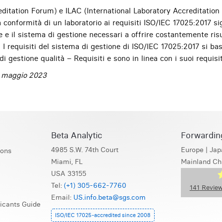
reditation Forum) e ILAC (International Laboratory Accreditatio
a conformità di un laboratorio ai requisiti ISO/IEC 17025:2017 s
e il sistema di gestione necessari a offrire costantemente risult
. I requisiti del sistema di gestione di ISO/IEC 17025:2017 si ba
i gestione qualità – Requisiti e sono in linea con i suoi requisit
: maggio 2023
Beta Analytic
Forwardin
4985 S.W. 74th Court
Europe
|
Jap
ions
Miami, FL
Mainland Ch
USA 33155
Tel:
(+1) 305-662-7760
141
Review
Email:
US.info.beta@sgs.com
icants Guide
S
ISO/IEC 17025-accredited since 2008