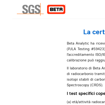
La cert
Beta Analytic ha ricev
(PJLA Testing #59423).
l’accreditamento ISO/I
calibrazione può raggi
Il laboratorio di Beta 
di radiocarbonio trami
isotopi stabili di car
Spectroscopy (CRDS).
I test specifici cop
(a) età/attività radioc