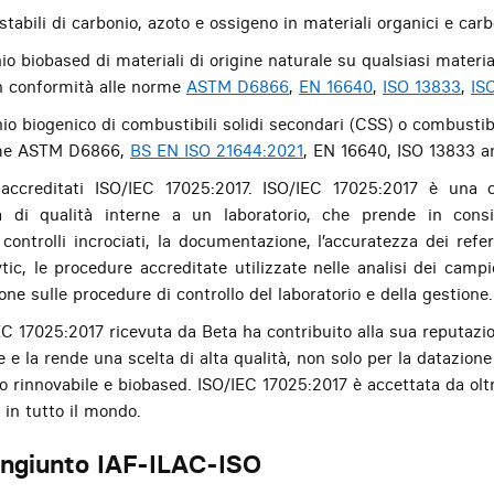
i stabili di carbonio, azoto e ossigeno in materiali organici e c
io biobased di materiali di origine naturale su qualsiasi materia
n conformità alle norme
ASTM D6866
,
EN 16640
,
ISO 13833
,
IS
io biogenico di combustibili solidi secondari (CSS) o combustibil
orme ASTM D6866,
BS EN ISO 21644:2021
, EN 16640, ISO 13833 a
o accreditati ISO/IEC 17025:2017. ISO/IEC 17025:2017 è una ce
a di qualità interne a un laboratorio, che prende in cons
i controlli incrociati, la documentazione, l’accuratezza dei refer
tic, le procedure accreditate utilizzate nelle analisi dei cam
e sulle procedure di controllo del laboratorio e della gestione.
EC 17025:2017 ricevuta da Beta ha contribuito alla sua reputazio
 e la rende una scelta di alta qualità, non solo per la datazion
io rinnovabile e biobased. ISO/IEC 17025:2017 è accettata da oltre
 in tutto il mondo.
ngiunto IAF-ILAC-ISO