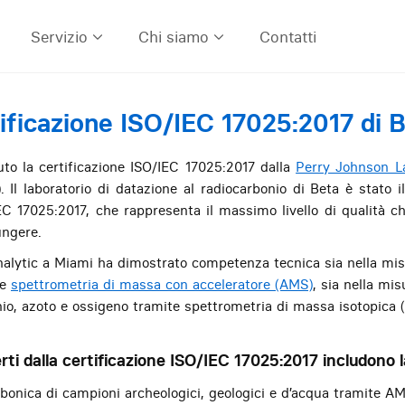
Servizio
Chi siamo
Contatti
ificazione ISO/IEC 17025:2017 di 
uto la certificazione ISO/IEC 17025:2017 dalla
Perry Johnson La
 Il laboratorio di datazione al radiocarbonio di Beta è stato 
EC 17025:2017, che rappresenta il massimo livello di qualità ch
ungere.
Analytic a Miami ha dimostrato competenza tecnica sia nella misur
te
spettrometria di massa con acceleratore (AMS)
, sia nella mis
bonio, azoto e ossigeno tramite spettrometria di massa isotopic
erti dalla certificazione ISO/IEC 17025:2017 includono 
arbonica di campioni archeologici, geologici e d’acqua tramite A