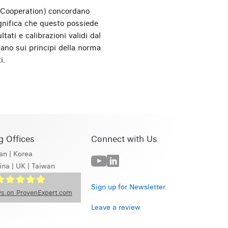
n Cooperation) concordano
ignifica che questo possiede
ati e calibrazioni validi dal
sano sui principi della norma
i.
g Offices
Connect with Us
an
|
Korea
ina
|
UK
|
Taiwan
Sign up for Newsletter
s on ProvenExpert.com
Leave a review
GS Beta