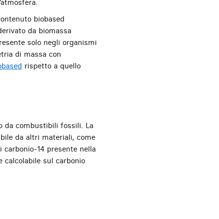
’atmosfera.
 contenuto biobased
 derivato da biomassa
presente solo negli organismi
metria di massa con
obased
rispetto a quello
da combustibili fossili. La
ile da altri materiali, come
i carbonio-14 presente nella
e calcolabile sul carbonio