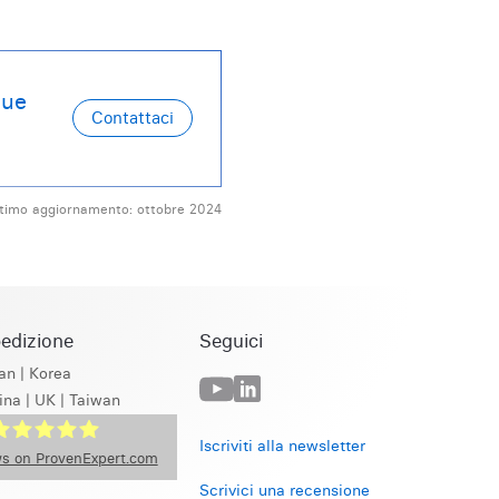
tue
timo aggiornamento: ottobre 2024
pedizione
Seguici
an
|
Korea
ina
|
UK
|
Taiwan
Iscriviti alla newsletter
s on ProvenExpert.com
Scrivici una recensione
GS Beta