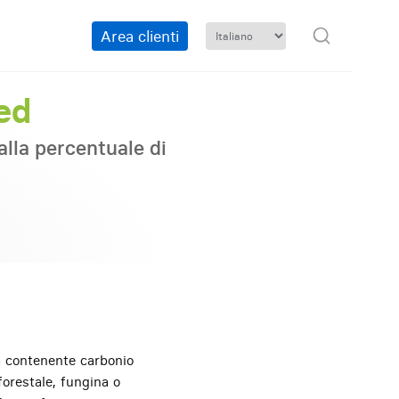
Area clienti
sed
alla percentuale di
eventivo
ca contenente carbonio
forestale, fungina o