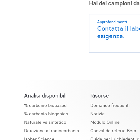
Hai dei campioni d
Approfondimenti
Contatta il lab
esigenze.
Analisi disponibili
Risorse
% carbonio biobased
Domande frequenti
% carbonio biogenico
Notizie
Naturale vs sintetico
Modulo Online
Datazione al radiocarbonio
Convalida referto Beta
Isobar Science
Guida per i richiedenti 