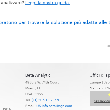
a analizzare?
Leggi la nostra guida.
oratorio per trovare la soluzione più adatta alle 
Ul
Beta Analytic
Uffici di s
4985 S.W. 74th Court
Europe
|
Jap
Miami, FL
Mainland Ch
USA 33155
Tel:
(+1) 305-662-7760
141
Review
Email:
US.info.beta@sgs.com
di USDA
S