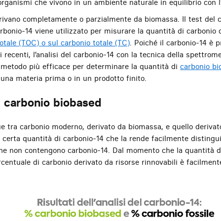
organismi che vivono in un ambiente naturale in equilibrio con l
erivano completamente o parzialmente da biomassa. Il test del
rbonio-14 viene utilizzato per misurare la quantità di carbonio
otale (TOC) o sul carbonio totale (TC)
. Poiché il carbonio-14 è 
i recenti, l’analisi del carbonio-14 con la tecnica della spettro
l metodo più efficace per determinare la quantità di
carbonio bi
n una materia prima o in un prodotto finito.
i carbonio biobased
 tra carbonio moderno, derivato da biomassa, e quello derivato 
erta quantità di carbonio-14 che la rende facilmente distinguib
, che non contengono carbonio-14. Dal momento che la quantità d
centuale di carbonio derivato da risorse rinnovabili è facilment