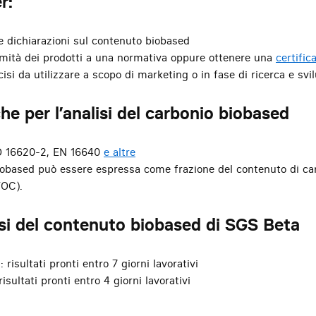
r:
e dichiarazioni sul contenuto biobased
rmità dei prodotti a una normativa oppure ottenere una
certific
cisi da utilizzare a scopo di marketing o in fase di ricerca e svi
he per l’analisi del carbonio biobased
 16620-2, EN 16640
e altre
iobased può essere espressa come frazione del contenuto di car
TOC).
lisi del contenuto biobased di SGS Beta
 risultati pronti entro 7 giorni lavorativi
risultati pronti entro 4 giorni lavorativi