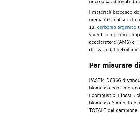
microbica, derivati da 
I materiali biobased d
mediante analisi del ca
sul
carbonio organico t
viventi o morti in temp
acceleratore (AMS) è i
derivato dal petrolio i
Per misurare d
L’ASTM D6866 distingue
biomassa contiene una c
i combustibili fossili
biomassa è nota, la per
TOTALE del campione.