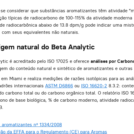
se considerar que substâncias aromatizantes têm atividade “
ão típicas de radiocarbono de 100-115% da atividade moderna 
ade radiocarbônica abaixo de 13.8 dpm/g pode indicar uma mist
 com seus equivalentes não naturais.
rigem natural do Beta Analytic
lytic é acreditado pelo ISO 17025 e oferece
análises por Carbon
em do conteúdo natural e sintético de aromatizantes e outras
 em Miami e realiza medições de razões isotópicas para as aná
adrões internacionais
ASTM D6866
ou
ISO 16620-2
8.3.2: cont
o carbono total ou do carbono orgânico total. O relatório ISO 1
ono de base biológica, % de carbono moderno, atividade radio
B.
 aromatizantes nº 1334/2008
ção da EFFA para o Regulamento (CE) para Aromas