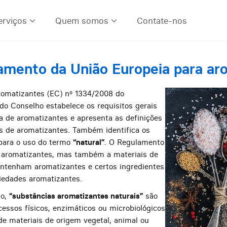
erviços
Quem somos
Contate-nos
amento da União Europeia para ar
omatizantes (EC) nº 1334/2008 do
o Conselho estabelece os requisitos gerais
ra de aromatizantes e apresenta as definições
os de aromatizantes. Também identifica os
 para o uso do termo
“natural”
. O Regulamento
a aromatizantes, mas também a materiais de
ontenham aromatizantes e certos ingredientes
iedades aromatizantes.
to,
“substâncias aromatizantes naturais”
são
cessos físicos, enzimáticos ou microbiológicos
e materiais de origem vegetal, animal ou