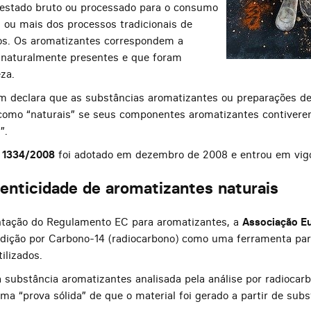
o estado bruto ou processado para o consumo
ou mais dos processos tradicionais de
os. Os aromatizantes correspondem a
 naturalmente presentes e que foram
za.
declara que as substâncias aromatizantes ou preparações de
 como “naturais” se seus componentes aromatizantes contiver
”.
º 1334/2008
foi adotado em dezembro de 2008 e entrou em vigo
tenticidade de aromatizantes naturais
tação do Regulamento EC para aromatizantes, a
Associação Eu
dição por Carbono-14 (radiocarbono) como uma ferramenta para
ilizados.
 substância aromatizantes analisada pela análise por radiocar
 uma “prova sólida” de que o material foi gerado a partir de sub