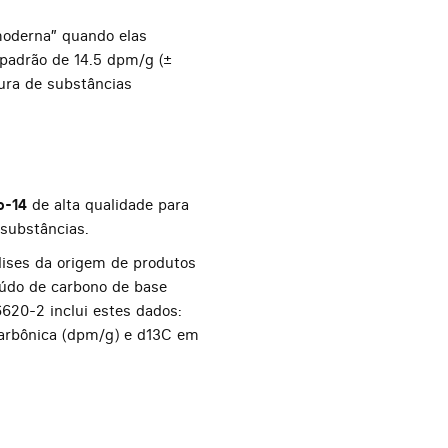
moderna” quando elas
padrão de 14.5 dpm/g (±
ura de substâncias
o-14
de alta qualidade para
 substâncias.
lises da origem de produtos
eúdo de carbono de base
6620-2 inclui estes dados:
carbônica (dpm/g) e d13C em