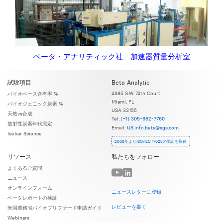
ベータ・アナリティック社 加速器質量分析室
試験項目
Beta Analytic
4985 S.W. 74th Court
バイオベース含有率 %
Miami, FL
バイオジェニック炭素 %
USA 33155