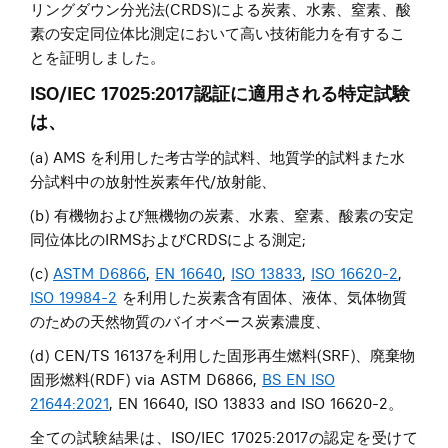
リングダウン分光法(CRDS)による炭素、水素、窒素、酸
素の安定同位体比測定において高い技術能力を有するこ
とを証明しました。
ISO/IEC 17025:2017認証に適用される特定試験
は、
(a) AMS を利用した考古学的試料、地質学的試料また水
分試料中の放射性炭素年代/放射能、
(b) 有機物および無機物の炭素、水素、窒素、酸素の安定
同位体比のIRMSおよびCRDSによる測定;
(c)
ASTM D6866
,
EN 16640
,
ISO 13833
,
ISO 16620-2
,
ISO 19984-2
を利用した炭素含有固体、液体、気体物質
のための天然物質のバイオベース炭素濃度、
(d) CEN/TS 16137を利用した固形再生燃料(SRF)、廃棄物
固形燃料(RDF) via ASTM D6866,
BS EN ISO
21644:2021
, EN 16640, ISO 13833 and ISO 16620-2。
全ての試験結果は、ISO/IEC 17025:2017の認定を受けて